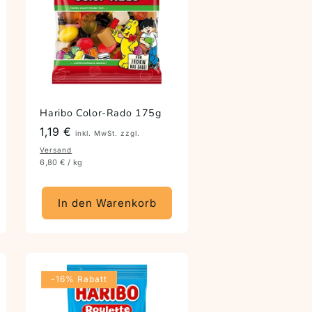
Haribo Color-Rado 175g
Preis
1,19 €
inkl. MwSt. zzgl.
Versand
6,80 € / kg
In den Warenkorb
-16% Rabatt