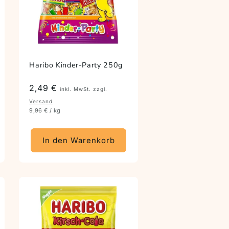
Haribo Kinder-Party 250g
Preis
2,49 €
inkl. MwSt. zzgl.
Versand
9,96 € / kg
In den Warenkorb