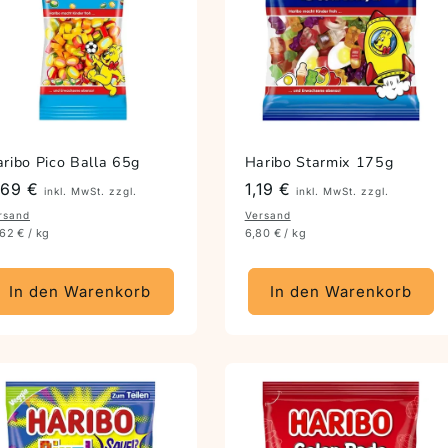
ribo Pico Balla 65g
Haribo Starmix 175g
reis
,69 €
Preis
1,19 €
inkl. MwSt. zzgl.
inkl. MwSt. zzgl.
rsand
Versand
,62 € / kg
6,80 € / kg
In den Warenkorb
In den Warenkorb