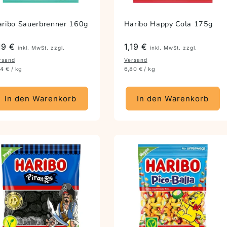
ribo Sauerbrenner 160g
Haribo Happy Cola 175g
reis
,19 €
Preis
1,19 €
inkl. MwSt. zzgl.
inkl. MwSt. zzgl.
rsand
Versand
44 € / kg
6,80 € / kg
In den Warenkorb
In den Warenkorb