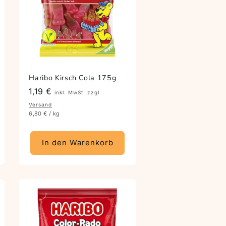
Haribo Kirsch Cola 175g
Preis
1,19 €
inkl. MwSt. zzgl.
Versand
6,80 € / kg
In den Warenkorb