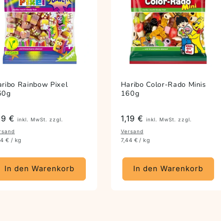
ribo Rainbow Pixel
Haribo Color-Rado Minis
60g
160g
reis
,19 €
Preis
1,19 €
inkl. MwSt. zzgl.
inkl. MwSt. zzgl.
rsand
Versand
44 € / kg
7,44 € / kg
In den Warenkorb
In den Warenkorb