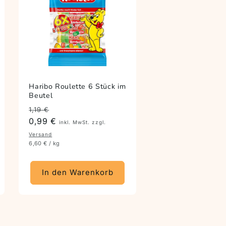
Haribo Roulette 6 Stück im
Beutel
Preis
Angebotspreis
1,19 €
0,99 €
inkl. MwSt. zzgl.
Versand
6,60 € / kg
In den Warenkorb