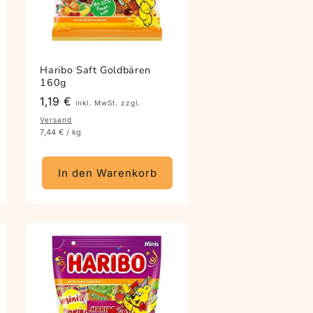
Haribo Saft Goldbären
160g
Preis
1,19 €
inkl. MwSt. zzgl.
Versand
7,44 € / kg
In den Warenkorb