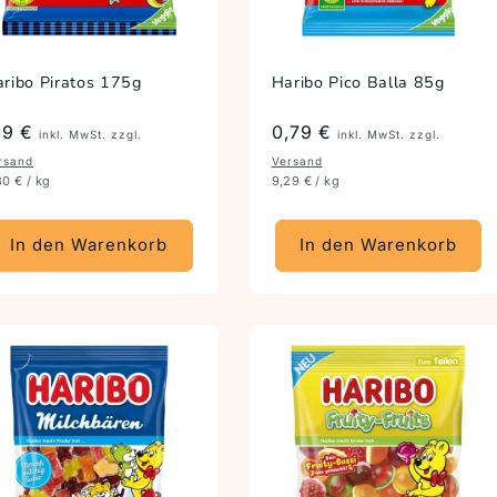
ribo Piratos 175g
Haribo Pico Balla 85g
reis
,19 €
Preis
0,79 €
inkl. MwSt. zzgl.
inkl. MwSt. zzgl.
rsand
Versand
80 € / kg
9,29 € / kg
In den Warenkorb
In den Warenkorb