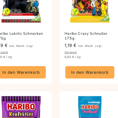
ribo Lakritz Schnecken
Haribo Crazy Schnuller
75g
175g
reis
,19 €
Preis
1,19 €
inkl. MwSt. zzgl.
inkl. MwSt. zzgl.
rsand
Versand
80 € / kg
6,80 € / kg
In den Warenkorb
In den Warenkorb