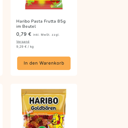
Haribo Pasta Frutta 85g
im Beutel
Preis
0,79 €
inkl. MwSt. zzgl.
Versand
9,29 € / kg
In den Warenkorb