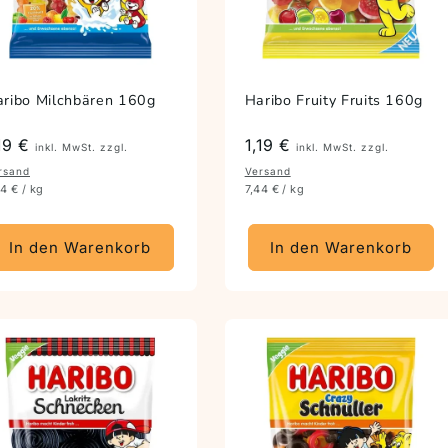
ribo Milchbären 160g
Haribo Fruity Fruits 160g
reis
,19 €
Preis
1,19 €
inkl. MwSt. zzgl.
inkl. MwSt. zzgl.
rsand
Versand
44 € / kg
7,44 € / kg
In den Warenkorb
In den Warenkorb