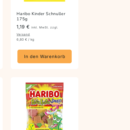
Haribo Kinder Schnuller
175g
Preis
1,19 €
inkl. MwSt. zzgl.
Versand
6,80 € / kg
In den Warenkorb