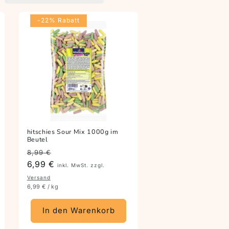
-22% Rabatt
hitschies Sour Mix 1000g im
Beutel
Preis
Angebotspreis
8,99 €
6,99 €
inkl. MwSt. zzgl.
Versand
6,99 € / kg
In den Warenkorb