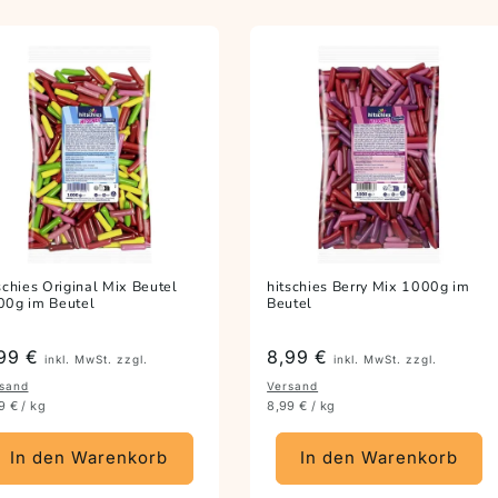
schies Original Mix Beutel
hitschies Berry Mix 1000g im
00g im Beutel
Beutel
eis
99 €
Preis
8,99 €
inkl. MwSt. zzgl.
inkl. MwSt. zzgl.
sand
Versand
9 € / kg
8,99 € / kg
In den Warenkorb
In den Warenkorb