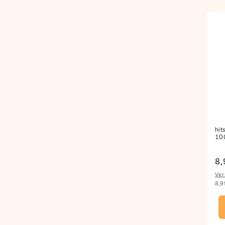
hit
10
Pr
8,
Ver
8,9