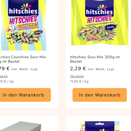
schies Crunchies Sour Mix
hitschies Sour Mix 200g im
 im Beutel
Beutel
eis
79 €
Preis
2,29 €
inkl. MwSt. zzgl.
inkl. MwSt. zzgl.
sand
Versand
20 € / kg
11,45 € / kg
In den Warenkorb
In den Warenkorb