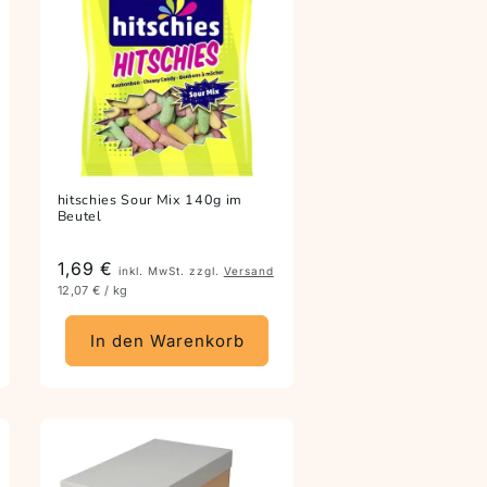
hitschies Sour Mix 140g im
Beutel
Preis
1,69 €
inkl. MwSt. zzgl.
Versand
12,07 € / kg
In den Warenkorb