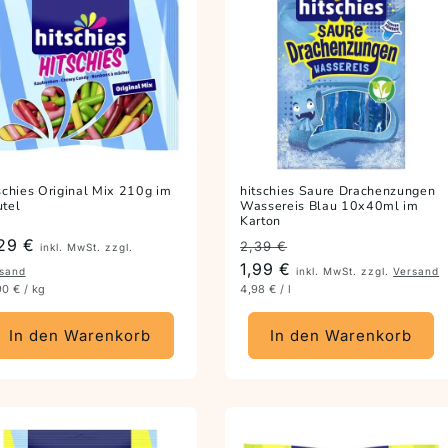
schies Original Mix 210g im
hitschies Saure Drachenzungen
tel
Wassereis Blau 10x40ml im
Karton
eis
29 €
Preis
Angebotspreis
2,39 €
inkl. MwSt. zzgl.
1,99 €
sand
inkl. MwSt. zzgl.
Versand
90 € / kg
4,98 € / l
In den Warenkorb
In den Warenkorb