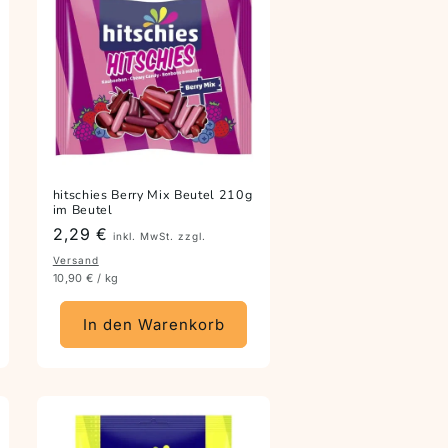
hitschies Berry Mix Beutel 210g
im Beutel
Preis
2,29 €
inkl. MwSt. zzgl.
Versand
10,90 € / kg
In den Warenkorb