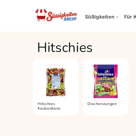
Direkt
zum
Inhalt
Süßigkeiten
Für 
Hitschies
Hitschies
Drachenzungen
Kaubonbons