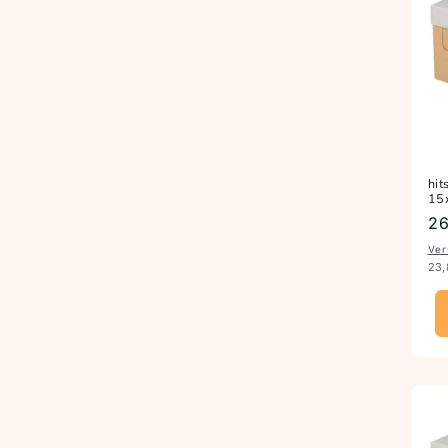
hit
15
Pr
26
Ver
23,