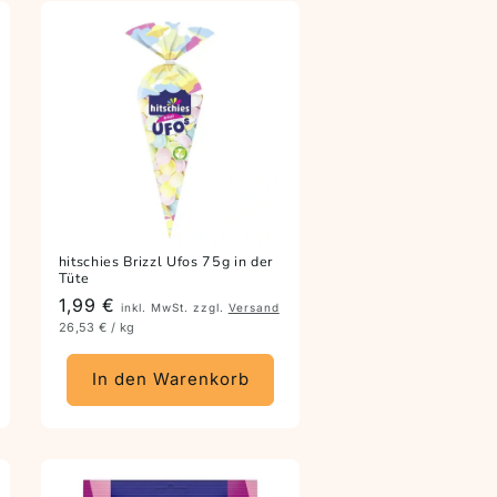
hitschies Brizzl Ufos 75g in der
Tüte
Preis
1,99 €
inkl. MwSt. zzgl.
Versand
26,53 € / kg
In den Warenkorb