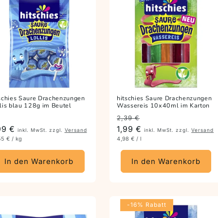
schies Saure Drachenzungen
hitschies Saure Drachenzungen
lis blau 128g im Beutel
Wassereis 10x40ml im Karton
Preis
Angebotspreis
2,39 €
eis
99 €
1,99 €
inkl. MwSt. zzgl.
Versand
inkl. MwSt. zzgl.
Versand
55 € / kg
4,98 € / l
In den Warenkorb
In den Warenkorb
-16% Rabatt