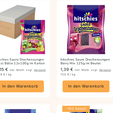
schies Saure Drachenzungen
hitschies Saure Drachenzungen
zzl Bälle 12x100g im Karton
Berry Mix 125g im Beutel
eis
,15 €
Preis
1,39 €
inkl. MwSt. zzgl.
Versand
inkl. MwSt. zzgl.
Versand
29 € / kg
11,12 € / kg
In den Warenkorb
In den Warenkorb
-16% Rabatt