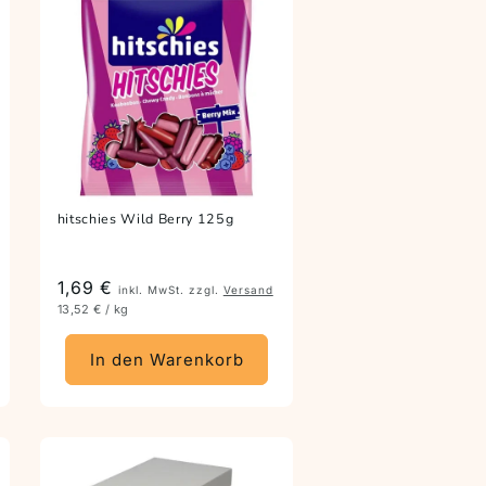
hitschies Wild Berry 125g
Preis
1,69 €
inkl. MwSt. zzgl.
Versand
13,52 € / kg
In den Warenkorb