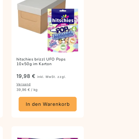
hitschies brizzl UFO Pops
10x50g im Karton
Preis
19,98 €
inkl. MwSt. zzgl.
Versand
39,96 € / kg
In den Warenkorb