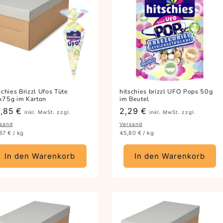
schies Brizzl Ufos Tüte
hitschies brizzl UFO Pops 50g
x75g im Karton
im Beutel
eis
,85 €
Preis
2,29 €
inkl. MwSt. zzgl.
inkl. MwSt. zzgl.
sand
Versand
87 € / kg
45,80 € / kg
In den Warenkorb
In den Warenkorb