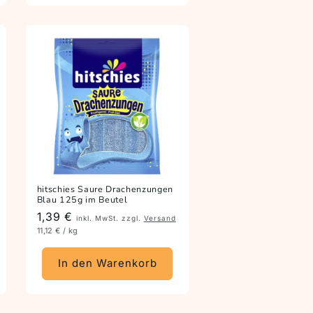
hitschies Saure Drachenzungen
Blau 125g im Beutel
Preis
1,39 €
inkl. MwSt. zzgl.
Versand
11,12 € / kg
In den Warenkorb