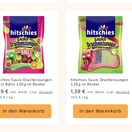
schies Saure Drachenzungen
hitschies Saure Drachenzungen
zzl Bälle 100g im Beutel
125g im Beutel
eis
79 €
Preis
1,39 €
inkl. MwSt. zzgl.
Versand
inkl. MwSt. zzgl.
Versand
90 € / kg
11,12 € / kg
In den Warenkorb
In den Warenkorb