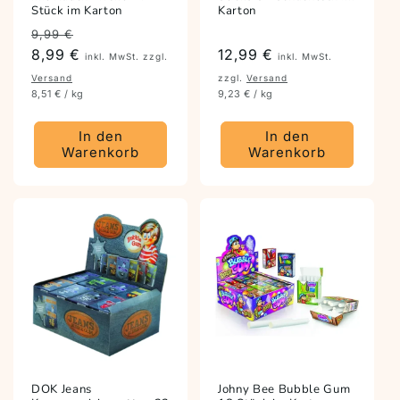
Stück im Karton
Karton
Preis
Angebotspreis
9,99 €
8,99 €
Preis
12,99 €
inkl. MwSt. zzgl.
inkl. MwSt.
Versand
zzgl.
Versand
8,51 € / kg
9,23 € / kg
In den
In den
Warenkorb
Warenkorb
DOK Jeans
Johny Bee Bubble Gum