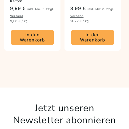
Karton
Preis
9,99 €
Preis
8,99 €
inkl. MwSt. zzgl.
inkl. MwSt. zzgl.
Versand
Versand
9,08 € / kg
14,27 € / kg
In den
In den
Warenkorb
Warenkorb
Jetzt unseren
Newsletter abonnieren