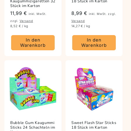
Kaugummizigaretten 32
18 Stück im Karton
Stück im Karton
Preis
11,99 €
Preis
8,99 €
inkl. MwSt.
inkl. MwSt. zzgl.
zzgl.
Versand
Versand
8,52 € / kg
14,27 € / kg
In den
In den
Warenkorb
Warenkorb
Bubble Gum Kaugummi
Sweet Flash Star Sticks
Sticks 24 Schachteln im
18 Stück im Karton