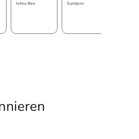
Johny Bee
Suntjens
Trolli
nnieren