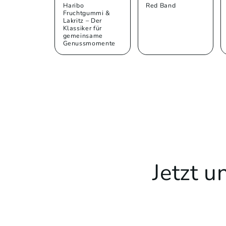
Haribo
Red Band
Fruchtgummi &
Lakritz – Der
Klassiker für
gemeinsame
Genussmomente
Jetzt 