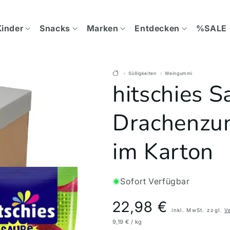
Kinder
Snacks
Marken
Entdecken
%SALE
Süßigkeiten
Weingummi
hitschies S
Drachenzu
im Karton
Sofort Verfügbar
Preis
22,98 €
inkl. MwSt. zzgl.
V
9,19 € / kg