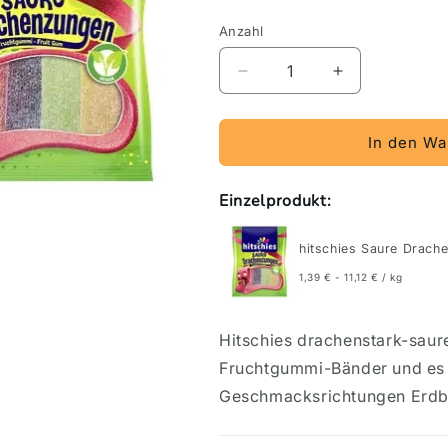
Anzahl
Verringere
Erhöhe
die
die
Menge
Menge
für
für
In den Wa
hitschies
hitschies
Saure
Saure
Einzelprodukt:
Drachenzungen
Drachenzung
20x125g
20x125g
im
im
hitschies Saure Drach
Karton
Karton
1,39 € - 11,12 € / kg
Hitschies drachenstark-saur
Fruchtgummi-Bänder und es g
Geschmacksrichtungen Erdbee