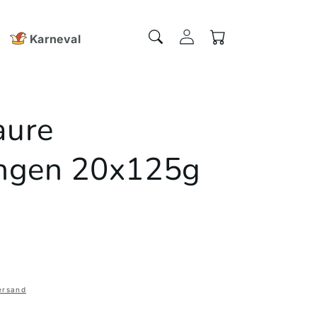
Einloggen
Warenkorb
Karneval
aure
ngen 20x125g
ersand