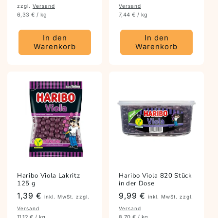
zzgl.
Versand
Versand
6,33 € / kg
7,44 € / kg
In den
In den
Warenkorb
Warenkorb
Haribo Viola Lakritz
Haribo Viola 820 Stück
125 g
in der Dose
Preis
1,39 €
Preis
9,99 €
inkl. MwSt. zzgl.
inkl. MwSt. zzgl.
Versand
Versand
11,12 € / kg
8,70 € / kg