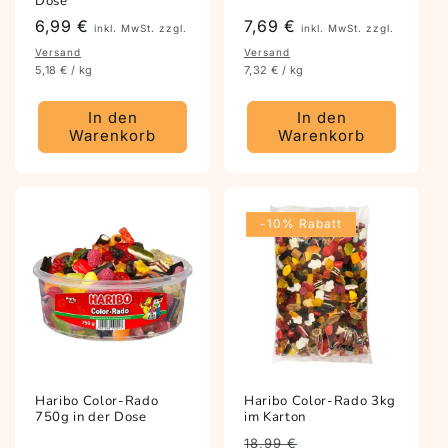
Dose
Preis
6,99 €
Preis
7,69 €
inkl. MwSt. zzgl.
inkl. MwSt. zzgl.
Versand
Versand
5,18 € / kg
7,32 € / kg
In den
In den
Warenkorb
Warenkorb
-10% Rabatt
Haribo Color-Rado
Haribo Color-Rado 3kg
750g in der Dose
im Karton
Preis
Angebotspreis
18,99 €