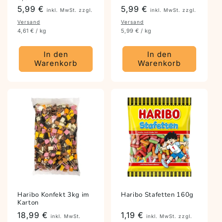
5,99 €
Preis
5,99 €
inkl. MwSt. zzgl.
inkl. MwSt. zzgl.
Versand
Versand
4,61 € / kg
5,99 € / kg
In den
In den
Warenkorb
Warenkorb
Haribo Konfekt 3kg im
Haribo Stafetten 160g
Karton
Preis
18,99 €
Preis
1,19 €
inkl. MwSt.
inkl. MwSt. zzgl.