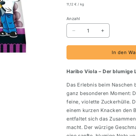
11,12 € / kg
Anzahl
Verringere
Erhöhe
die
die
Menge
Menge
für
für
In den Wa
Haribo
Haribo
Viola
Viola
Haribo Viola – Der blumige
Lakritz
Lakritz
125
125
g
g
Das Erlebnis beim Naschen b
ganz besonderen Moment: Dem
feine, violette Zuckerhülle. 
einem kurzen Knacken den Bl
entfaltet sich das Zusammens
macht. Der würzige Geschmac
eine sanfte, blumige Note vo