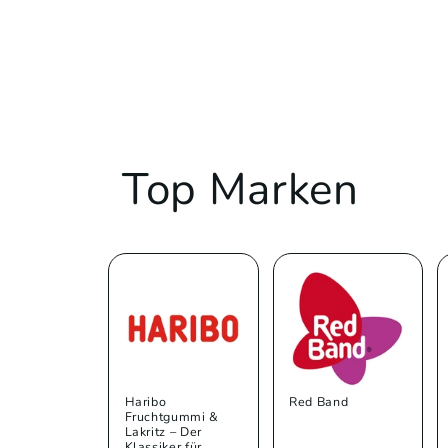
Top Marken
Haribo
Red Band
Fruchtgummi &
Lakritz – Der
Klassiker für