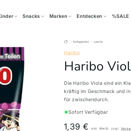
Kinder
Snacks
Marken
Entdecken
%SALE
Süßigkeiten
Lakritz
Haribo
Haribo Viol
Die Haribo Viola sind ein Kla
kräftig im Geschmack und in
für zwischendurch.
Sofort Verfügbar
Preis
1,39 €
inkl. MwSt. zzgl.
Versa