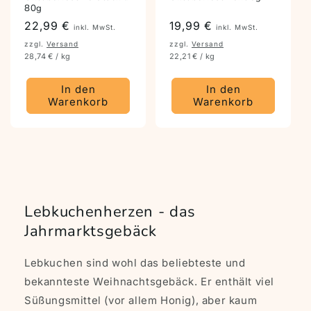
80g
Preis
22,99 €
Preis
19,99 €
inkl. MwSt.
inkl. MwSt.
zzgl.
Versand
zzgl.
Versand
28,74 € / kg
22,21 € / kg
In den
In den
Warenkorb
Warenkorb
Lebkuchenherzen - das
Jahrmarktsgebäck
Lebkuchen sind wohl das beliebteste und
bekannteste Weihnachtsgebäck. Er enthält viel
Süßungsmittel (vor allem Honig), aber kaum