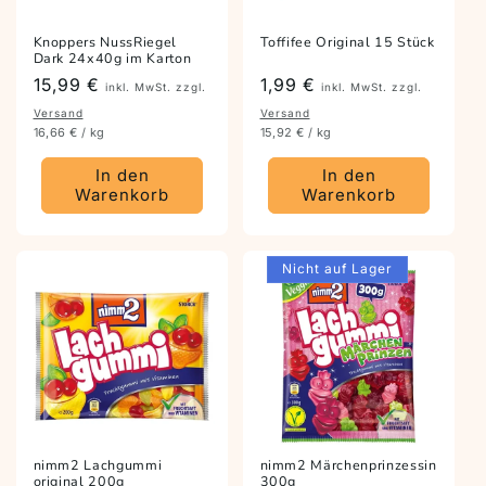
Knoppers NussRiegel
Toffifee Original 15 Stück
Dark 24x40g im Karton
Preis
15,99 €
Preis
1,99 €
inkl. MwSt. zzgl.
inkl. MwSt. zzgl.
Versand
Versand
16,66 € / kg
15,92 € / kg
In den
In den
Warenkorb
Warenkorb
Nicht auf Lager
nimm2 Lachgummi
nimm2 Märchenprinzessin
original 200g
300g