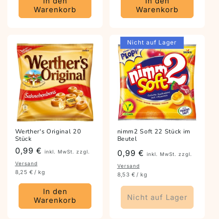
In den
In den
Warenkorb
Warenkorb
Nicht auf Lager
Werther's Original 20
nimm2 Soft 22 Stück im
Stück
Beutel
Preis
0,99 €
Preis
0,99 €
inkl. MwSt. zzgl.
inkl. MwSt. zzgl.
Versand
Versand
8,25 € / kg
8,53 € / kg
In den
Nicht auf Lager
Warenkorb