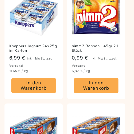
Knoppers Joghurt 24x25g
nimm2 Bonbon 145g/ 21
im Karton
Stück
Preis
6,99 €
Preis
0,99 €
inkl. MwSt. zzgl.
inkl. MwSt. zzgl.
Versand
Versand
11,65 € / kg
6,83 € / kg
In den
In den
Warenkorb
Warenkorb