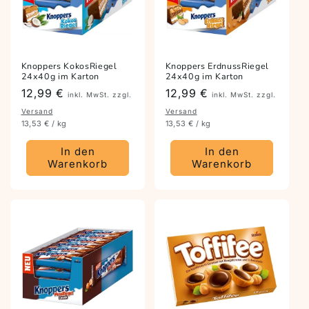
Knoppers KokosRiegel
Knoppers ErdnussRiegel
24x40g im Karton
24x40g im Karton
Preis
12,99 €
Preis
12,99 €
inkl. MwSt. zzgl.
inkl. MwSt. zzgl.
Versand
Versand
13,53 € / kg
13,53 € / kg
In den
In den
Warenkorb
Warenkorb