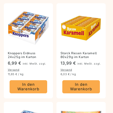
Knoppers Erdnuss
Storck Riesen Karamell
24x25g im Karton
80x29g im Karton
Preis
6,99 €
Preis
13,99 €
inkl. MwSt. zzgl.
inkl. MwSt. zzgl.
Versand
Versand
11,65 € / kg
6,03 € / kg
In den
In den
Warenkorb
Warenkorb