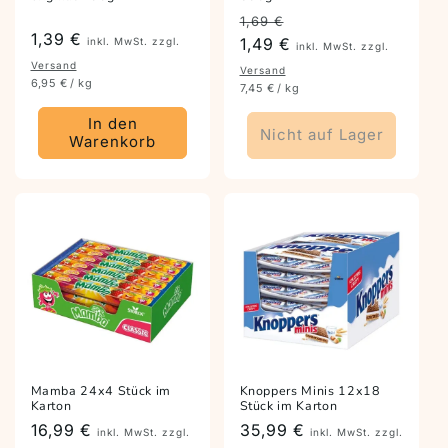
Preis
Angebotspreis
1,69 €
Preis
1,39 €
1,49 €
inkl. MwSt. zzgl.
inkl. MwSt. zzgl.
Versand
Versand
6,95 € / kg
7,45 € / kg
In den
Nicht auf Lager
Warenkorb
Mamba 24x4 Stück im
Knoppers Minis 12x18
Karton
Stück im Karton
Preis
16,99 €
Preis
35,99 €
inkl. MwSt. zzgl.
inkl. MwSt. zzgl.