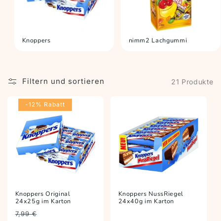
Knoppers
nimm2 Lachgummi
Filtern und sortieren
21 Produkte
-12% Rabatt
Knoppers Original
Knoppers NussRiegel
24x25g im Karton
24x40g im Karton
Preis
Angebotspreis
7,99 €