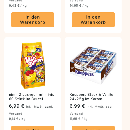
Versand
Versand
9,43 € / kg
14,95 € / kg
In den
In den
Warenkorb
Warenkorb
nimm2 Lachgummi minis
Knoppers Black & White
60 Stück im Beutel
24x25g im Karton
Preis
6,99 €
Preis
6,99 €
inkl. MwSt. zzgl.
inkl. MwSt. zzgl.
Versand
Versand
9,14 € / kg
11,65 € / kg