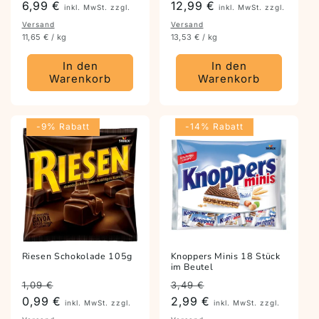
6,99 €
Preis
12,99 €
inkl. MwSt. zzgl.
inkl. MwSt. zzgl.
Versand
Versand
11,65 € / kg
13,53 € / kg
In den
In den
Warenkorb
Warenkorb
-9% Rabatt
-14% Rabatt
Riesen Schokolade 105g
Knoppers Minis 18 Stück
im Beutel
Preis
Angebotspreis
Preis
Angebotspreis
1,09 €
3,49 €
0,99 €
2,99 €
inkl. MwSt. zzgl.
inkl. MwSt. zzgl.