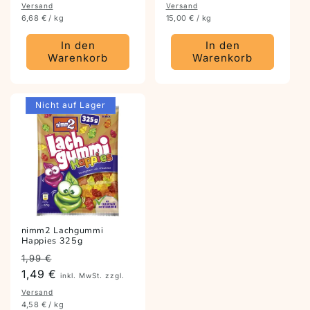
Versand
Versand
6,68 € / kg
15,00 € / kg
In den
In den
Warenkorb
Warenkorb
Nicht auf Lager
nimm2 Lachgummi
Happies 325g
Preis
Angebotspreis
1,99 €
1,49 €
inkl. MwSt. zzgl.
Versand
4,58 € / kg