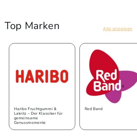
Top Marken
Alle anzeigen
Haribo Fruchtgummi &
Red Band
Lakritz – Der Klassiker für
gemeinsame
Genussmomente