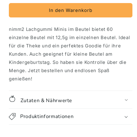
Menge
Menge
für
für
In den Warenkorb
nimm2
nimm2
Lachgummi
Lachgummi
nimm2 Lachgummi Minis im Beutel bietet 60
minis
minis
60
60
einzelne Beutel mit 12,5g im einzelnen Beutel. Ideal
Stück
Stück
für die Theke und ein perfektes Goodie für ihre
im
im
Kunden. Auch geeignet für kleine Beutel am
Beutel
Beutel
Kindergeburtstag. So haben sie Kontrolle über die
Menge. Jetzt bestellen und endlosen Spaß
genießen!
Zutaten & Nährwerte
Produktinformationen