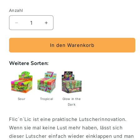
Anzahl
Verringere
Erhöhe
die
die
Menge
Menge
für
für
In den Warenkorb
au&#39;some
au&#39;some
Flic&#39;n&#39;
Flic&#39;n&#39;
Weitere Sorten:
Lic
Lic
Original
Original
24
24
Stück
Stück
im
im
Karton
Karton
Sour
Tropical
Glow in the
Dark
Flic´n´Lic ist eine praktische Lutscherinnovation.
Wenn sie mal keine Lust mehr haben, lässt sich
dieser Lutscher einfach wieder einklappen und man