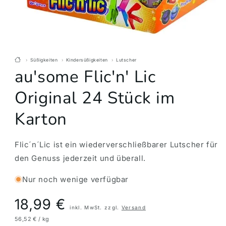
Süßigkeiten
Kindersüßigkeiten
Lutscher
au'some Flic'n' Lic
Original 24 Stück im
Karton
Flic´n´Lic ist ein wiederverschließbarer Lutscher für
den Genuss jederzeit und überall.
Nur noch wenige verfügbar
Preis
18,99 €
inkl. MwSt. zzgl.
Versand
56,52 € / kg