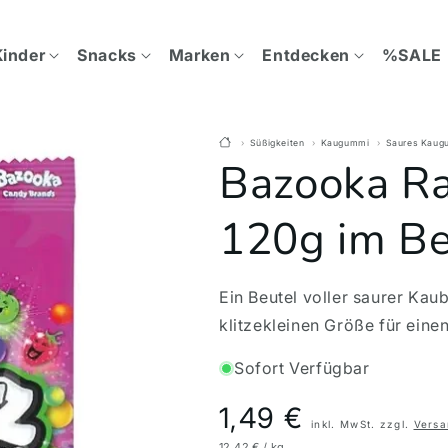
Kinder
Snacks
Marken
Entdecken
%SALE
Süßigkeiten
Kaugummi
Saures Kaug
Bazooka Ra
120g im Be
Ein Beutel voller saurer Kau
klitzekleinen Größe für ein
Sofort Verfügbar
Preis
1,49 €
inkl. MwSt. zzgl.
Versa
12,42 € / kg