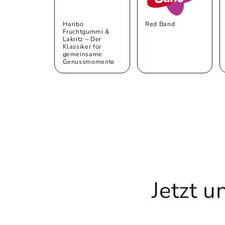
Haribo
Red Band
Fruchtgummi &
Lakritz – Der
Klassiker für
gemeinsame
Genussmomente
Jetzt 