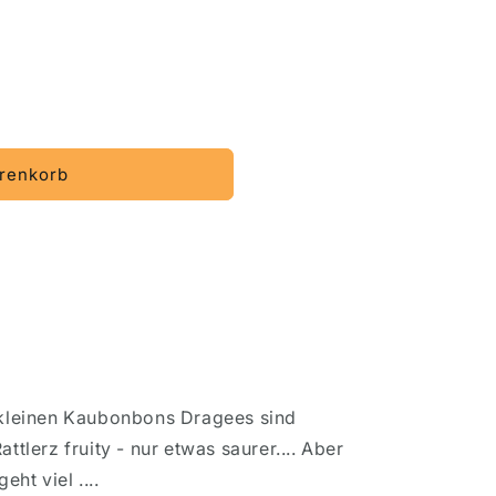
renkorb
n kleinen Kaubonbons Dragees sind
ttlerz fruity - nur etwas saurer.... Aber
eht viel ....