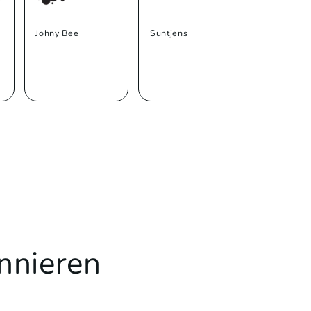
Johny Bee
Suntjens
Trolli
nnieren