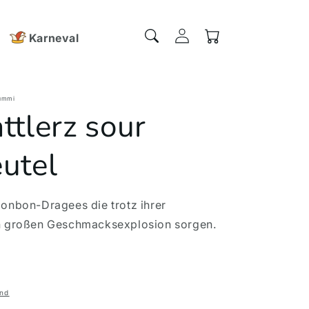
Einloggen
Warenkorb
Karneval
ummi
ttlerz sour
utel
bonbon-Dragees die trotz ihrer
en großen Geschmacksexplosion sorgen.
nd