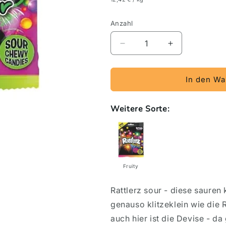
Anzahl
Verringere
Erhöhe
die
die
Menge
Menge
für
für
In den Wa
Bazooka
Bazooka
Rattlerz
Rattlerz
Weitere Sorte:
sour
sour
120g
120g
im
im
Beutel
Beutel
Fruity
Rattlerz sour - diese saure
genauso klitzeklein wie die Ra
auch hier ist die Devise - da g