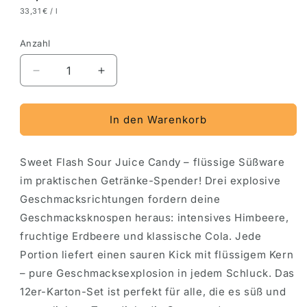
33,31 € / l
Anzahl
Verringere
Erhöhe
die
die
Menge
Menge
für
für
In den Warenkorb
Sweet
Sweet
Flash
Flash
Sweet Flash Sour Juice Candy – flüssige Süßware
Sour
Sour
Juice
Juice
im praktischen Getränke-Spender! Drei explosive
Candy
Candy
Geschmacksrichtungen fordern deine
12
12
Geschmacksknospen heraus: intensives Himbeere,
Stück
Stück
im
im
fruchtige Erdbeere und klassische Cola. Jede
Karton
Karton
Portion liefert einen sauren Kick mit flüssigem Kern
– pure Geschmacksexplosion in jedem Schluck. Das
12er-Karton-Set ist perfekt für alle, die es süß und