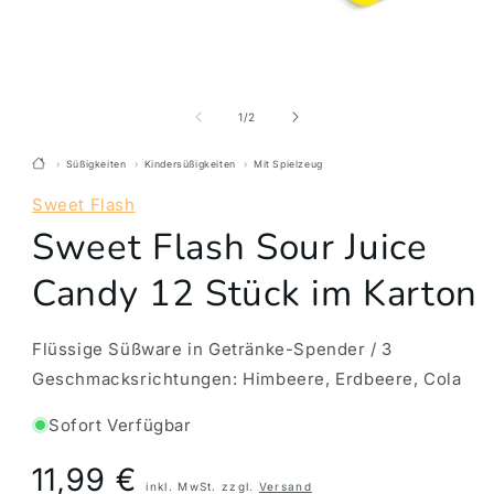
von
1
/
2
Süßigkeiten
Kindersüßigkeiten
Mit Spielzeug
Sweet Flash
Sweet Flash Sour Juice
Candy 12 Stück im Karton
Flüssige Süßware in Getränke-Spender / 3
Geschmacksrichtungen: Himbeere, Erdbeere, Cola
Sofort Verfügbar
Preis
11,99 €
inkl. MwSt. zzgl.
Versand