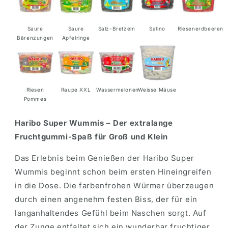
Saure
Saure
Salz-Bretzeln
Salino
Riesenerdbeeren
Bärenzungen
Apfelringe
Riesen
Raupe XXL
Wassermelonen
Weisse Mäuse
Pommes
Haribo Super Wummis – Der extralange
Fruchtgummi-Spaß für Groß und Klein
Das Erlebnis beim Genießen der Haribo Super
Wummis beginnt schon beim ersten Hineingreifen
in die Dose. Die farbenfrohen Würmer überzeugen
durch einen angenehm festen Biss, der für ein
langanhaltendes Gefühl beim Naschen sorgt. Auf
der Zunge entfaltet sich ein wunderbar fruchtiger