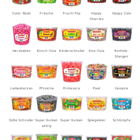
Color-Rado
Frösche
Frucht Flip
Happy
Happy Cola
Cherries
Herzbeben
Kirsch-Cola
Kinderschnuller
Kiss-Cola
Konfekt-
Stangen
Liebesherzen
Pfirsiche
Primavera
Pixel
Vampire
Süße Schnuller
Super Gurken
Super Gurken
Spiegeleier
Schlümpfe
salzig