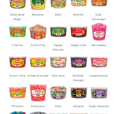
in
in
der
der
Dose
Dose
Balla Balla
Bananas
Bärli
Blumen
Cola-
Magic
Schlangen
Frösche
Frucht Flip
Happy
Happy Cola
Herzbeben
Cherries
Kirsch-Cola
Kinderschnuller
Kiss-Cola
Konfekt-
Liebesherzen
Stangen
Pfirsiche
Primavera
Pixel
Vampire
Super Wummis