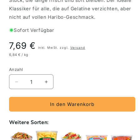
Stück, die lange frisch und soft bleiben. Der ideale
Klassiker für alle, die auf Gelatine verzichten, aber
nicht auf vollen Haribo-Geschmack.
Sofort Verfügbar
Preis
7,69 €
inkl. MwSt. zzgl.
Versand
6,84 € / kg
Anzahl
Verringere
Erhöhe
die
die
Menge
Menge
für
für
In den Warenkorb
Haribo
Haribo
Süße
Süße
Weitere Sorten:
Schnuller
Schnuller
150
150
Stück
Stück