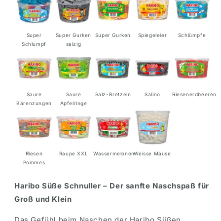
Super
Super Gurken
Super Gurken
Spiegeleier
Schlümpfe
Schlumpf
salzig
Saure
Saure
Salz-Bretzeln
Salino
Riesenerdbeeren
Bärenzungen
Apfelringe
Riesen
Raupe XXL
Wassermelonen
Weisse Mäuse
Pommes
Haribo Süße Schnuller – Der sanfte Naschspaß für
Groß und Klein
Das Gefühl beim Naschen der Haribo Süßen