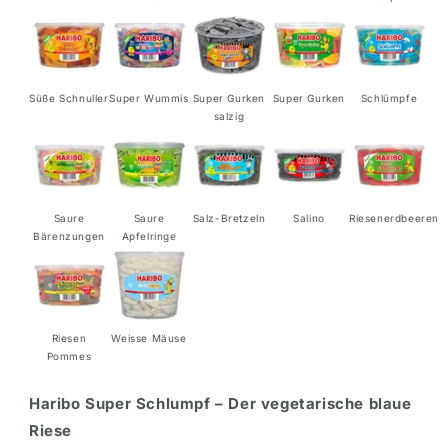
Süße Schnuller
Super Wummis
Super Gurken
Super Gurken
Schlümpfe
salzig
Saure
Saure
Salz-Bretzeln
Salino
Riesenerdbeeren
Bärenzungen
Apfelringe
Riesen
Weisse Mäuse
Pommes
Haribo Super Schlumpf – Der vegetarische blaue
Riese