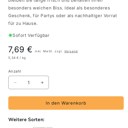
bleiben sie lange frisch und behalten ihren
besonders weichen Biss. Ideal als besonderes
Geschenk, für Partys oder als nachhaltiger Vorrat
für zu Hause.
Sofort Verfügbar
Preis
7,69 €
inkl. MwSt. zzgl.
Versand
5,34 € / kg
Anzahl
Verringere
Erhöhe
die
die
Menge
Menge
für
für
In den Warenkorb
Haribo
Haribo
Super
Super
Weitere Sorten:
Schlumpf
Schlumpf
30
30