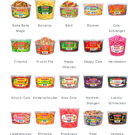
Stück
Stück
in
in
der
der
Dose
Dose
Balla Balla
Bananas
Bärli
Blumen
Cola-
Magic
Schlangen
Frösche
Frucht Flip
Happy
Happy Cola
Herzbeben
Cherries
Kirsch-Cola
Kinderschnuller
Kiss-Cola
Konfekt-
Lakritz-
Stangen
Schnecken
Liebesherzen
Pfirsiche
Primavera
Pixel
Vampire