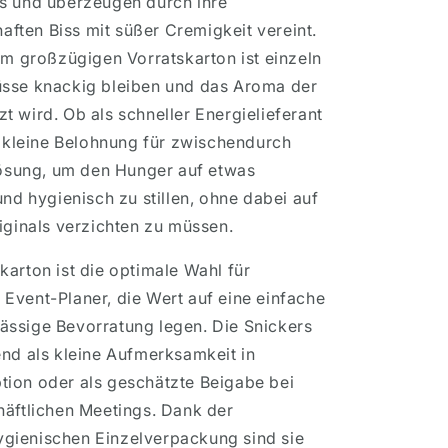
s und überzeugen durch ihre
haften Biss mit süßer Cremigkeit vereint.
em großzügigen Vorratskarton ist einzeln
üsse knackig bleiben und das Aroma der
 wird. Ob als schneller Energielieferant
s kleine Belohnung für zwischendurch
 Lösung, um den Hunger auf etwas
und hygienisch zu stillen, ohne dabei auf
iginals verzichten zu müssen.
arton ist die optimale Wahl für
Event-Planer, die Wert auf eine einfache
ssige Bevorratung legen. Die Snickers
end als kleine Aufmerksamkeit in
ion oder als geschätzte Beigabe bei
häftlichen Meetings. Dank der
gienischen Einzelverpackung sind sie