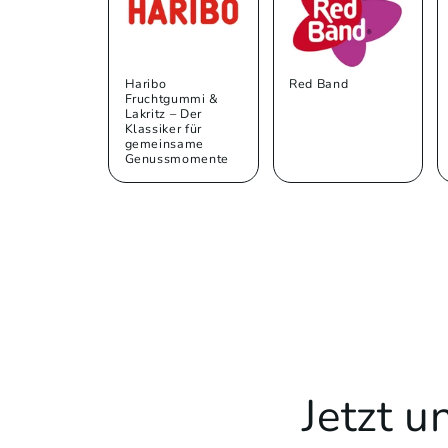
Haribo
Red Band
Fruchtgummi &
Lakritz – Der
Klassiker für
gemeinsame
Genussmomente
Jetzt 