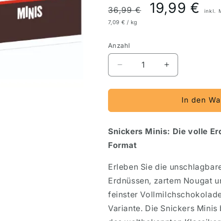
Preis
Angebotsp
19,99 €
36,99 €
inkl.
7,09 € / kg
Anzahl
Verringere
Erhöhe
die
die
Menge
Menge
für
für
In den Wa
Snickers
Snickers
Mini
Mini
Snickers Minis: Die volle 
150
150
Stück
Stück
Format
im
im
Karton
Karton
Erleben Sie die unschlagbar
Erdnüssen, zartem Nougat u
feinster Vollmilchschokolade
Variante. Die Snickers Minis