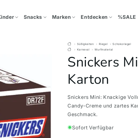
Kinder
Snacks
Marken
Entdecken
%SALE
Süßigkeiten
Riegel
Schokoriegel
Karneval
Wurfmaterial
Snickers M
Karton
Snickers Mini: Knackige Vo
Candy-Creme und zartes Kar
Geschmack.
Sofort Verfügbar