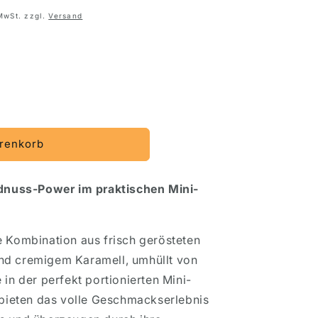
reis
 MwSt. zzgl.
Versand
renkorb
Erdnuss-Power im praktischen Mini-
e Kombination aus frisch gerösteten
nd cremigem Karamell, umhüllt von
 in der perfekt portionierten Mini-
 bieten das volle Geschmackserlebnis